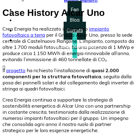
Mappa Impianti
Faq
Case History Alcar Uno
Blog
Crea Energia ha realizzato il suo primo
impianto
Contatti
fotovoltaico a terra
per il Gruppo Alcar Uno, presso la sede
centrale di Castelnuovo Rangone. L’impianto, composto da
Consulenza gratuita
oltre 1.700 moduli fotovoltaici, ha una potenza di 1 MWp e
produce circa 1.150 MWh di energia rinnovabile all’anno,
evitando l’immissione di 460 tonnellate di CO₂.

Il
progetto
ha richiesto l’installazione di
quasi 2.000
componenti per la struttura fotovoltaica
, seguita dalla
posa dei pannelli solari e dal collegamento degli inverter di
stringa ai quadri fotovoltaici.
Crea Energia continua a supportare la strategia di
sostenibilità energetica di Alcar Uno con una partnership
in costante crescita, testimoniata dalla realizzazione di
numerosi impianti fotovoltaici per il gruppo. Un impegno
che consolida ogni anno il nostro ruolo di partner
strategico per le loro esigenze energetiche.