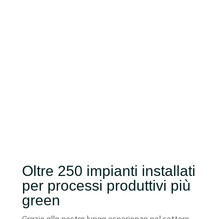

Youtube
Creaenergia
K
Media
K
Youtube
Oltre 250 impianti installati
per processi produttivi più
green
Grazie alla nostra lunga esperienza nel settore,