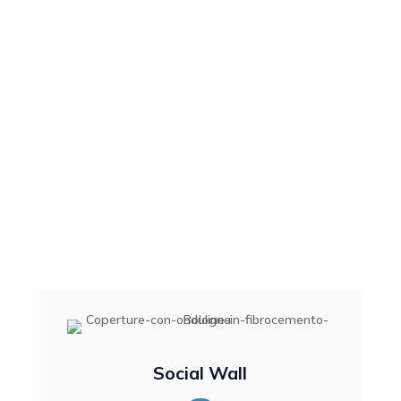

Media
Creaenergia
K
Media
Social Wall