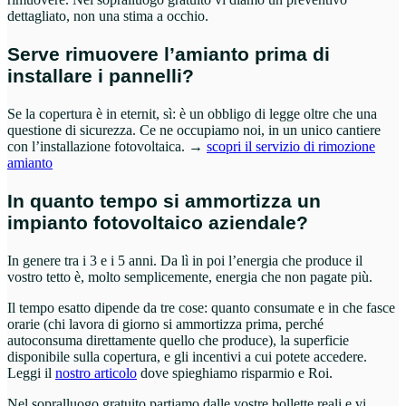
dettagliato, non una stima a occhio.
Serve rimuovere l’amianto prima di
installare i pannelli?
Se la copertura è in eternit, sì: è un obbligo di legge oltre che una
questione di sicurezza. Ce ne occupiamo noi, in un unico cantiere
con l’installazione fotovoltaica. →
scopri il servizio di rimozione
amianto
In quanto tempo si ammortizza un
impianto fotovoltaico aziendale?
In genere tra i 3 e i 5 anni. Da lì in poi l’energia che produce il
vostro tetto è, molto semplicemente, energia che non pagate più.
Il tempo esatto dipende da tre cose: quanto consumate e in che fasce
orarie (chi lavora di giorno si ammortizza prima, perché
autoconsuma direttamente quello che produce), la superficie
disponibile sulla copertura, e gli incentivi a cui potete accedere.
Leggi il
nostro articolo
dove spieghiamo risparmio e Roi.
Nel sopralluogo gratuito partiamo dalle vostre bollette reali e vi