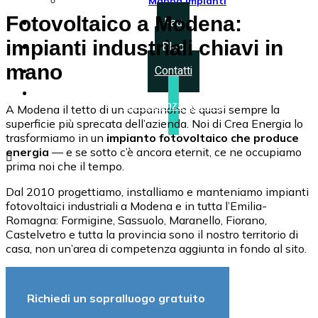
Mappa Impianti
Fotovoltaico a Modena:
Faq
impianti industriali chiavi in
Blog
mano
Contatti
Consulenza gratuita
A Modena il tetto di un capannone è quasi sempre la
superficie più sprecata dell’azienda. Noi di Crea Energia lo
trasformiamo in un
impianto fotovoltaico che produce
energia
— e se sotto c’è ancora eternit, ce ne occupiamo

prima noi che il tempo.
Dal 2010 progettiamo, installiamo e manteniamo impianti
fotovoltaici industriali a Modena e in tutta l’Emilia-
Romagna: Formigine, Sassuolo, Maranello, Fiorano,
Castelvetro e tutta la provincia sono il nostro territorio di
casa, non un’area di competenza aggiunta in fondo al sito.
Richiedi un sopralluogo gratuito