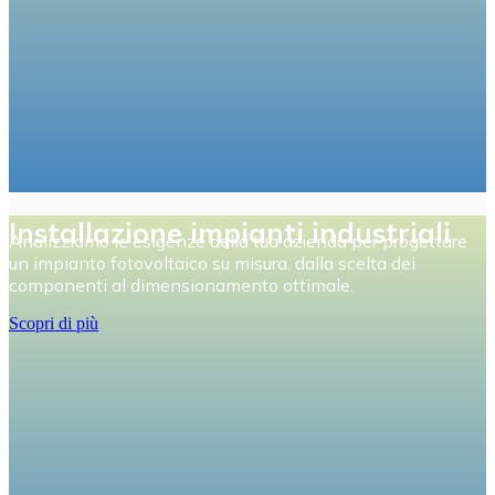
Installazione impianti industriali
Analizziamo le esigenze della tua azienda per progettare
un impianto fotovoltaico su misura, dalla scelta dei
componenti al dimensionamento ottimale.
Scopri di più