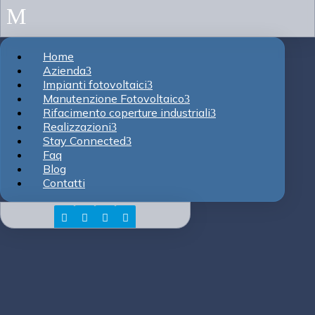
M
Home
Azienda
Impianti fotovoltaici
Manutenzione Fotovoltaico
Rifacimento coperture industriali
Realizzazioni
Stay Connected
Faq
Blog
Contatti



