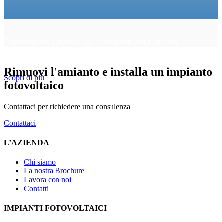
Progettiamo soluzioni su misura per ogni settore
produttivo, dall'agricoltura alla logistica, dalle aziende
alimentari al comparto manifatturiero.
Rimuovi l'amianto e installa un impianto
Scopri di più
fotovoltaico
Contattaci per richiedere una consulenza
Contattaci
L’AZIENDA
Chi siamo
La nostra Brochure
Lavora con noi
Contatti
IMPIANTI FOTOVOLTAICI