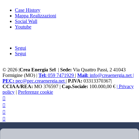
Case History
Mappa Realizzazioni
Social Wall
Youtube
Segui
Segui
© 2026 |
Crea Energia Srl
|
Sede:
Via Quattro Passi, 2 41043
Formigine (MO) |
Tel:
059 7471929
|
Mail:
info@creaenergia.net |
PEC:
pec@pec.creaenergia.net
|
P.IVA:
03313370367|
CCIAA/REA:
MO 376597 |
Cap.Sociale:
100.000,00 €
| Privacy
policy
|
Preferenze cookie



