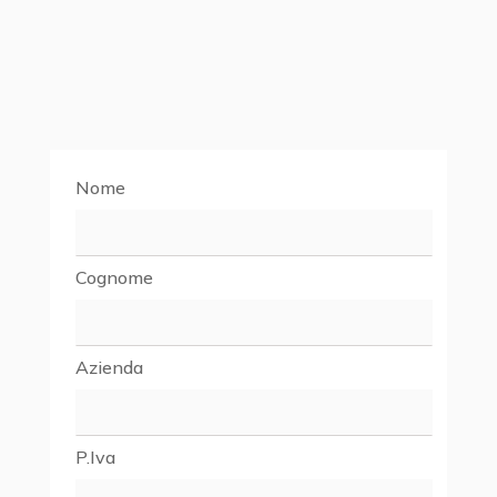
continuamente, portando all’interno del
nostro team nuove professionalità che
possano raggiungere con noi gli standard più
elevati.
Nome
Cognome
Azienda
P.Iva