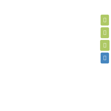



