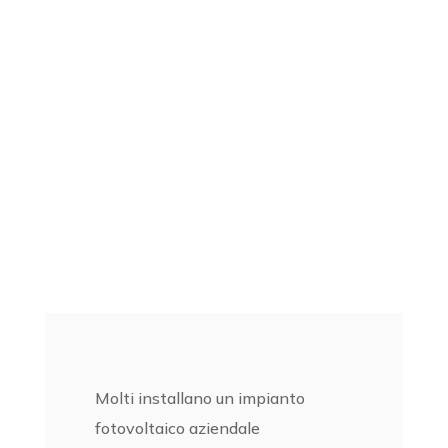

Quanto può risparmiare
davvero un’azienda con il
fotovoltaico nel 2026
Creaenergia
K
Articoli
K
Fotovoltaico
K
Quanto può risparmiare davvero un’azienda con il
fotovoltaico nel 2026
Molti installano un impianto
fotovoltaico aziendale