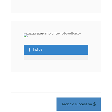
i
Indice
$
Arcicolo successivo