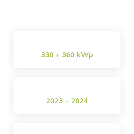

Gruppo Industriale Tegolaia 2
Creaenergia
K
Gruppo Industriale Tegolaia 2
330 + 360 kWp
Potenza impianto
2023 + 2024
data realizzazione