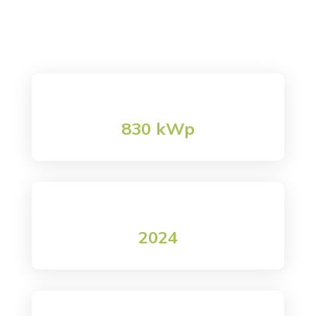

Elettromeccanica Tironi
Creaenergia
K
Elettromeccanica Tironi
830 kWp
Potenza impianto
2024
data realizzazione