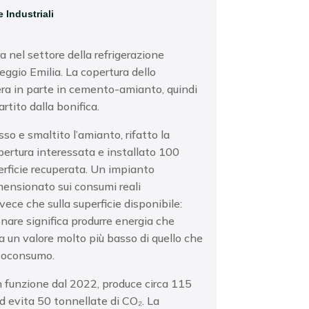
 Industriali
ra
nel settore della
refrigerazione
Reggio
Emilia. La copertura dello
ra in parte in
cemento-amianto, quindi
artito dalla bonifica.
sso e smaltito
l’amianto, rifatto la
pertura interessata e
installato 100
erficie recuperata. Un
impianto
mensionato sui consumi reali
nvece che sulla
superficie disponibile:

are significa produrre
energia che
 a un valore molto più
basso di quello che

toconsumo.
n funzione dal
2022, produce circa 115

ed evita 50 tonnellate
di CO₂. La