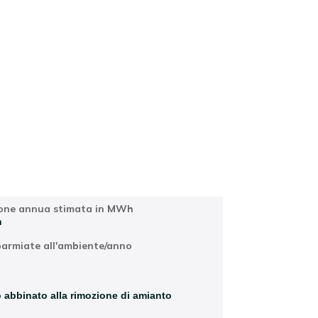
Località
one annua stimata in MWh
h
parmiate all'ambiente/anno
 abbinato alla rimozione di amianto