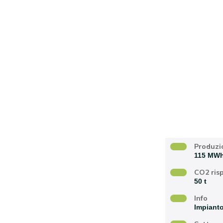
data realizzazione
Produzi
115 MW
CO2 ris
50 t
Info
Impianto