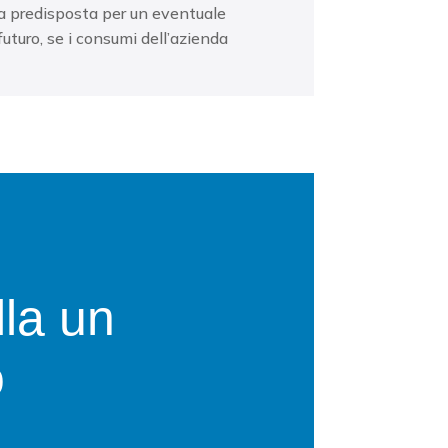
ta
predisposta per un eventuale

uturo, se i consumi
dell’azienda
lla un
o