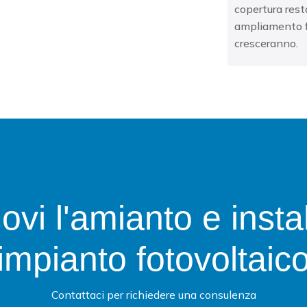
copertura res
ampliamento f
cresceranno.
vi l'amianto e insta
impianto fotovoltaic
Contattaci per richiedere una consulenza