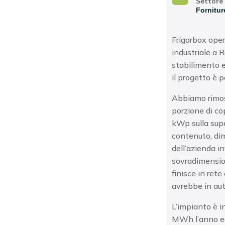
Settore
Forniture
Frigorbox ope
industriale a 
stabilimento
e
il progetto è
p
Abbiamo
rimo
porzione di
co
kWp sulla
sup
contenuto,
di
dell’azienda i
sovradimension
finisce in
rete
avrebbe
in au
L’impianto è i
MWh
l’anno 