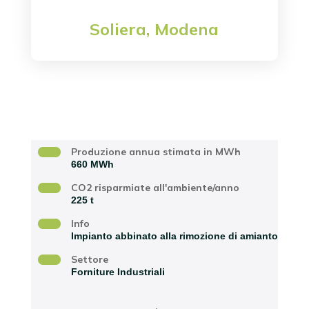
Soliera, Modena
Località
Produzione annua stimata in MWh
660 MWh
CO2 risparmiate all'ambiente/anno
225 t
Info
Impianto abbinato alla rimozione di amianto
Settore
Forniture Industriali