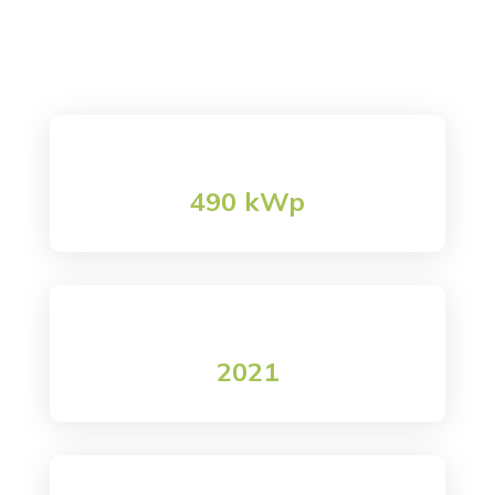

Italstick
Creaenergia
K
Italstick
490 kWp
Potenza impianto
2021
data realizzazione