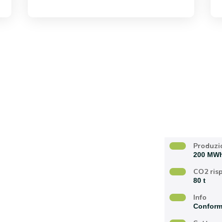
data realizzazione
Produzi
200 MW
CO2 ris
80 t
Info
Conforme