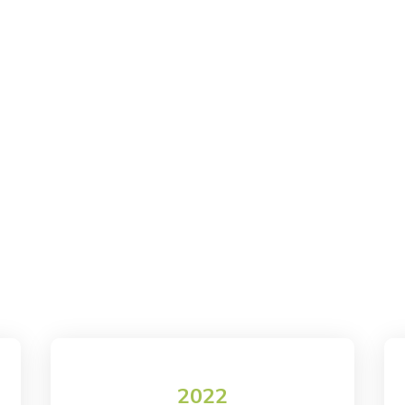
Impianti fotovoltaici
Manutenzione fotovoltaico
Rifacimento cop
2022