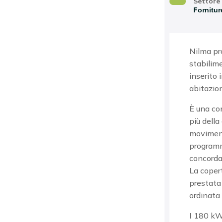
Settore
Forniture
Nilma
pr
stabilim
inserito 
abitazion
È una
co
più
della
moviment
programm
concord
La
coper
prestata
ordinata 
I 180 k