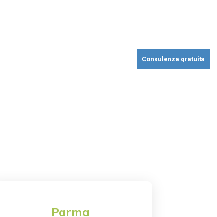
erture industriali
Realizzazioni
Faq
Blog
Contatti
Consulenza gratuita
Parma