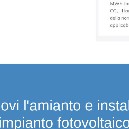
MWh l’
CO₂. Il
la
della no
applicabi
vi l'amianto e insta
impianto fotovoltaic