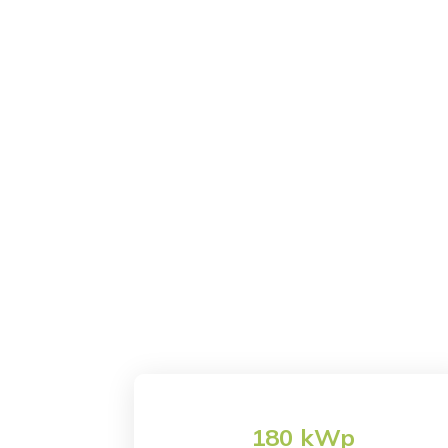
Home
Azienda
Nilma
Creaenergia
K
Nilma
180 kWp