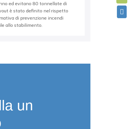
anno
ed evitano 80
tonnellate di
yout è stato
definito nel rispetto

rmativa di
prevenzione incendi
le allo
stabilimento.
lla un
o