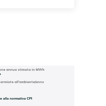
Località
one annua stimata in MWh
h
parmiate all'ambiente/anno
 alla normativa CPI