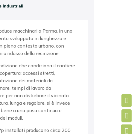
 Industriali
oduce macchinari a Parma,
in uno
ento
sviluppato in lunghezza e
in pieno
contesto urbano, con
i a ridosso della
recinzione.
ndizione che condiziona
il cantiere
 copertura:
accessi stretti,
azione dei materiali da
are, tempi di lavoro
da
are
per non disturbare
il vicinato.

tura, lunga e
regolare, si è invece
 bene a una
posa continua e

dei moduli.
Wp
installati producono
circa 200
