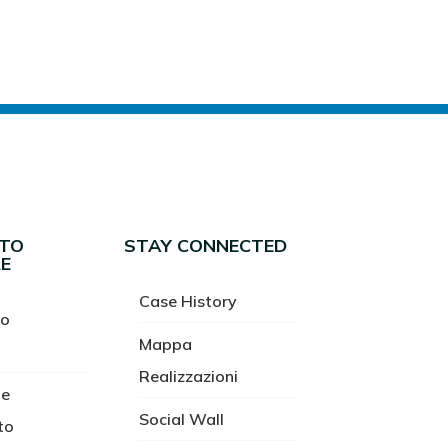
NTO
STAY CONNECTED
E
Case History
to
Mappa
Realizzazioni
 e
Social Wall
to