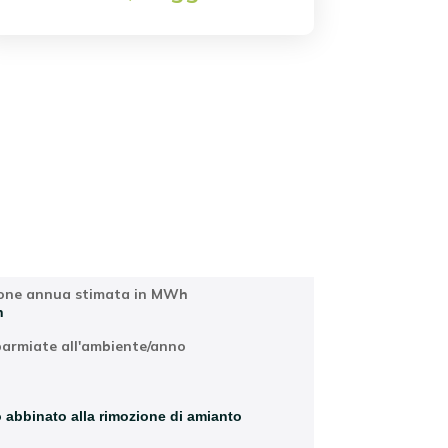
Località
one annua stimata in MWh
h
parmiate all'ambiente/anno
 abbinato alla rimozione di amianto