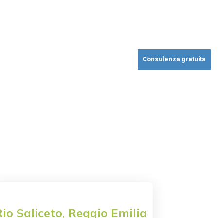
erture industriali
Realizzazioni
Faq
Blog
Contatti
Consulenza gratuita
Rio Saliceto, Reggio Emilia