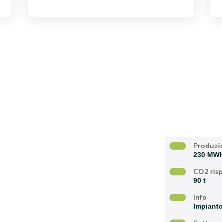
data realizzazione
Produzi
230 MW
CO2 ris
90 t
Info
Impianto