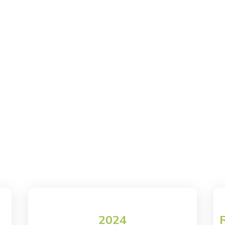
Impianti fotovoltaici
Manutenzione fotovoltaico
Rifacimento cop
no
2024