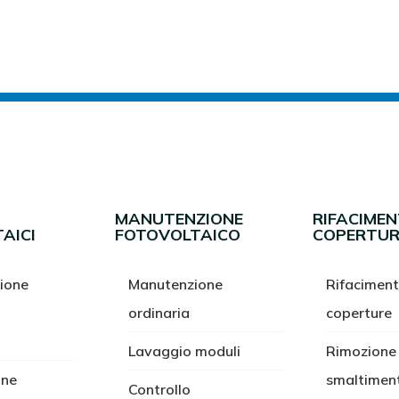
MANUTENZIONE
RIFACIME
AICI
FOTOVOLTAICO
COPERTUR
ione
Manutenzione
Rifacimen
ordinaria
coperture
Lavaggio moduli
Rimozione
one
smaltimen
Controllo