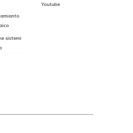
Youtube
 amianto
aico
ne sistemi
a