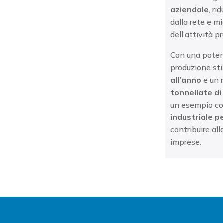
aziendale
, ri
dalla rete e mi
dell’attività p
Con una poten
produzione sti
all’anno
e un 
tonnellate di
un esempio co
industriale 
contribuire all
imprese.