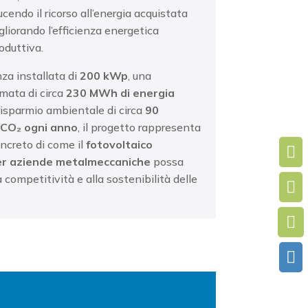
ducendo il ricorso all’energia acquistata
gliorando l’efficienza energetica
roduttiva.
za installata di
200 kWp
, una
mata di circa
230 MWh di energia
risparmio ambientale di circa
90
 CO₂ ogni anno
, il progetto rappresenta
ncreto di come il
fotovoltaico

per aziende metalmeccaniche
possa
a competitività e alla sostenibilità delle


