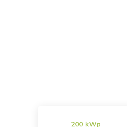
Home
Azienda
Righetti Roma
Creaenergia
K
Righetti Romano
200 kWp