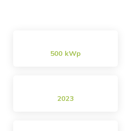

Tecnoceramica
Creaenergia
K
Tecnoceramica
500 kWp
Potenza impianto
2023
data realizzazione