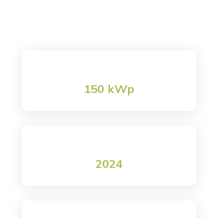

Zincatura Malagodi
Creaenergia
K
Zincatura Malagodi
150 kWp
Potenza impianto
2024
data realizzazione