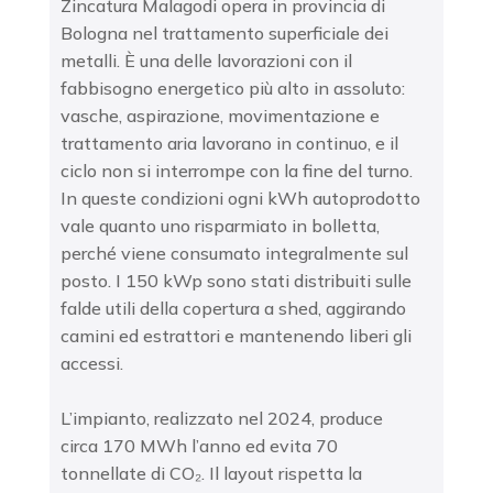
Zincatura Malagodi opera in provincia di
Bologna nel trattamento superficiale dei
metalli. È una delle lavorazioni con il
fabbisogno energetico più alto in assoluto:
vasche, aspirazione, movimentazione e
trattamento aria lavorano
in continuo, e
il
ciclo non
si interrompe con
la fine del
turno.
In queste
condizioni ogni kWh
autoprodotto
vale quanto
uno risparmiato in
bolletta,
perché viene
consumato
integralmente sul
posto. I
150 kWp sono
stati distribuiti
sulle
falde utili
della copertura a
shed, aggirando
camini ed
estrattori e mantenendo
liberi gli
accessi.
L’impianto,
realizzato nel 2024,
produce
circa 170 MWh
l’anno ed evita
70
tonnellate di
CO₂. Il layout
rispetta la