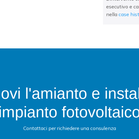
esecutivo e ca
nella
case hist
vi l'amianto e insta
impianto fotovoltaic
Contattaci per richiedere una consulenza