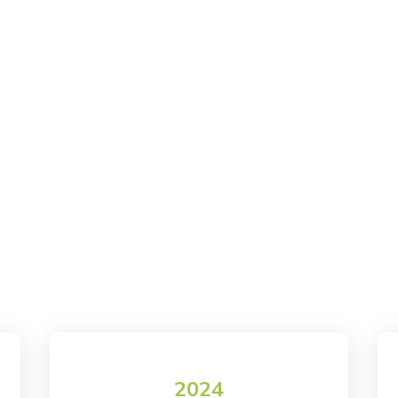
Impianti fotovoltaici
Manutenzione fotovoltaico
Rifacimento cop
2024