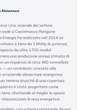
a Alimentare
Alcar Uno, azienda del settore
n sede a Castelnuovo Rangone
 Energia ha realizzato nel 2024 un
voltaico a terra da 1 MWp di potenza.
omposto da oltre 1700 moduli
genera una produzione annua stimata di
 un risparmio di circa 460 tonnellate
o — un contributo concreto alla
di un’azienda alimentare energivora.
 un terreno anziché di una copertura
’impianto è stato progettato come
 terra, sfruttando al meglio lo spazio
r massimizzare la resa energetica.
ompleto, con schema strutturale, layout