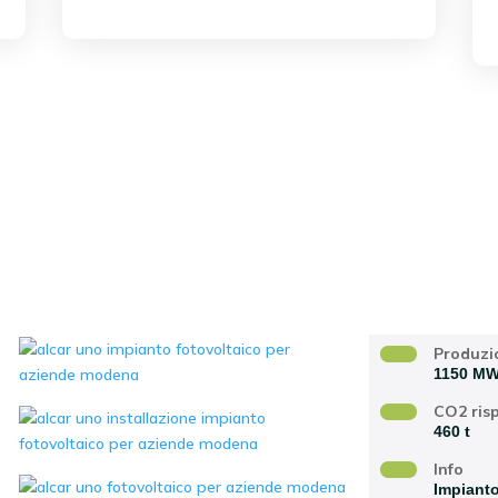
data realizzazione
Produzi
1150 M
CO2 ris
460 t
Info
Impianto