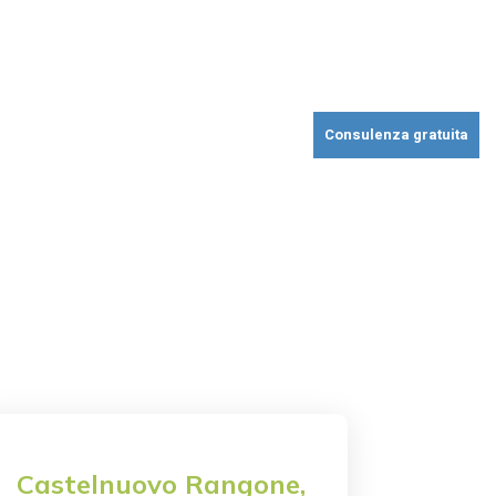
erture industriali
Realizzazioni
Faq
Blog
Contatti
Consulenza gratuita
Castelnuovo Rangone,