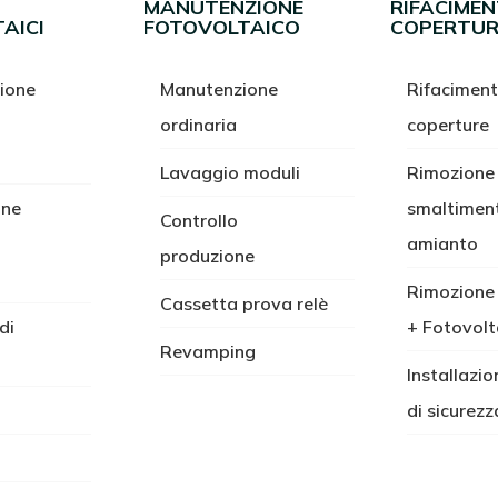
MANUTENZIONE
RIFACIME
AICI
FOTOVOLTAICO
COPERTUR
ione
Manutenzione
Rifacimen
ordinaria
coperture
Lavaggio moduli
Rimozione
one
smaltimen
Controllo
amianto
produzione
Rimozione
Cassetta prova relè
di
+ Fotovolt
Revamping
Installazio
di sicurezz