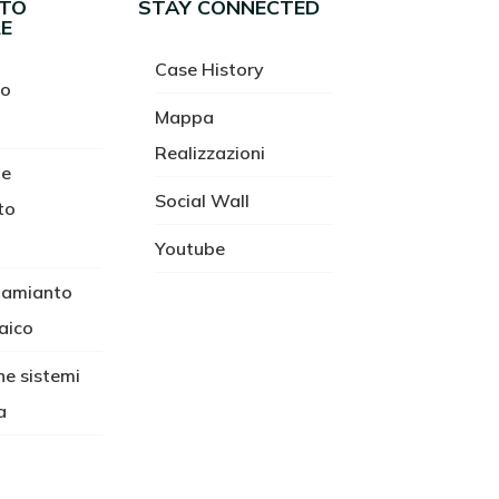
NTO
STAY CONNECTED
E
Case History
to
Mappa
Realizzazioni
 e
Social Wall
to
Youtube
 amianto
aico
ne sistemi
a