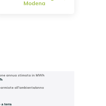
Modena
Località
one annua stimata in MWh
Wh
parmiate all'ambiente/anno
 a terra