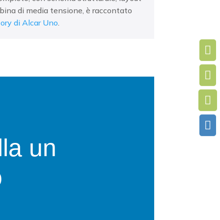
bina di media tensione, è raccontato
ory di Alcar Uno
.




lla un
o