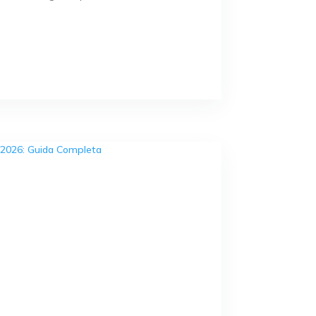



