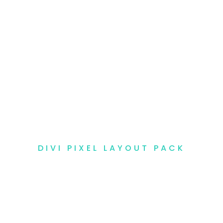
Impianti fotovoltaici
Manutenzione fotovoltaico
Rifacimento cop
DIVI PIXEL LAYOUT PACK
Normative